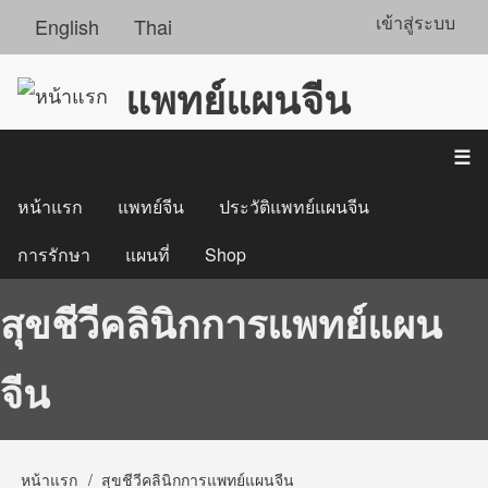
ข้าม
เข้าสู่ระบบ
English
Thai
User
ไป
แพทย์แผนจีน
ยัง
account
เนื้อหา
menu
☰
หลัก
หน้าแรก
แพทย์จีน
ประวัติแพทย์แผนจีน
Main
การรักษา
แผนที่
Shop
navigation
สุขชีวีคลินิกการแพทย์แผน
จีน
หน้าแรก
สุขชีวีคลินิกการแพทย์แผนจีน